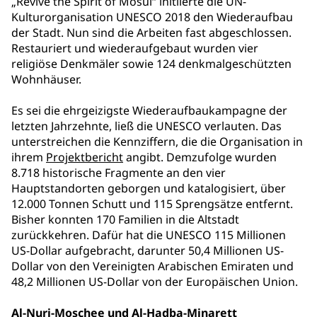
„Revive the Spirit of Mosul“ initiierte die UN-
Kulturorganisation UNESCO 2018 den Wiederaufbau
der Stadt. Nun sind die Arbeiten fast abgeschlossen.
Restauriert und wiederaufgebaut wurden vier
religiöse Denkmäler sowie 124 denkmalgeschützten
Wohnhäuser.
Es sei die ehrgeizigste Wiederaufbaukampagne der
letzten Jahrzehnte, ließ die UNESCO verlauten. Das
unterstreichen die Kennziffern, die die Organisation in
ihrem
Projektbericht
angibt. Demzufolge wurden
8.718 historische Fragmente an den vier
Hauptstandorten geborgen und katalogisiert, über
12.000 Tonnen Schutt und 115 Sprengsätze entfernt.
Bisher konnten 170 Familien in die Altstadt
zurückkehren. Dafür hat die UNESCO 115 Millionen
US-Dollar aufgebracht, darunter 50,4 Millionen US-
Dollar von den Vereinigten Arabischen Emiraten und
48,2 Millionen US-Dollar von der Europäischen Union.
Al-Nuri-Moschee und Al-Hadba-Minarett