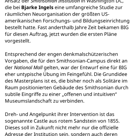
Ansatz der
Smithsonian Institution
in Washington DC,
die bei
Bjarke Ingels
eine umfangreiche Studie zur
räumlichen Neuorganisation der größten US-
amerikanischen Forschungs- und Bildungseinrichtung
bestellt hatte. Fast anderthalb Jahre Zeit bekamen BIG
für diesen Auftrag, jetzt wurden die ersten Pläne
vorgestellt.
Entsprechend der engen denkmalschützerischen
Vorgaben, die für den Smithsonian-Campus direkt an
der
National Mall
gelten, war der Entwurf eine für BIG
eher untypische Übung im Feingefühl. Die Grundidee
des Masterplans ist es, die bisher noch als Solitäre im
Raum positionierten Gebäude des Smithsonian durch
subtile Eingriffe zu einer „offenen und intuitiven“
Museumslandschaft zu verbinden.
Dreh- und Angelpunkt ihrer Intervention ist das
sogenannte Castle aus rotem Sandstein von 1855.
Dieses soll in Zukunft nicht mehr nur die offizielle
Adresse der Institution sein, sondern auch deren