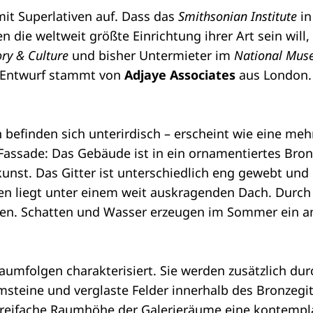
it Superlativen auf. Dass das
Smithsonian Institute
in
ie weltweit größte Einrichtung ihrer Art sein will, 
ry & Culture
und bisher Untermieter im
National Muse
r Entwurf stammt von
Adjaye Associates
aus London. 
befinden sich unterirdisch – erscheint wie eine mehr
 Fassade: Das Gebäude ist in ein ornamentiertes Bronz
nst. Das Gitter ist unterschiedlich eng gewebt und
n liegt unter einem weit auskragenden Dach. Durch 
en. Schatten und Wasser erzeugen im Sommer ein an
aumfolgen charakterisiert. Sie werden zusätzlich durc
steine und verglaste Felder innerhalb des Bronzegitt
e dreifache Raumhöhe der Galerieräume eine kontem