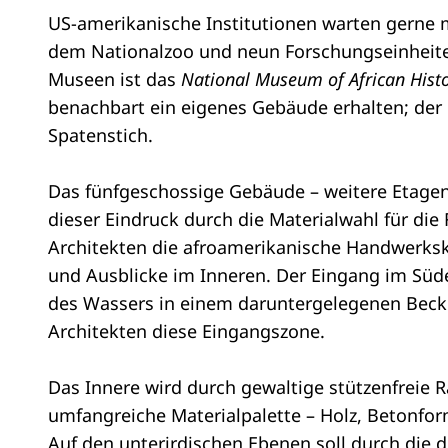
US-amerikanische Institutionen warten gerne m
dem Nationalzoo und neun Forschungseinheiten d
Museen ist das
National Museum of African Histo
benachbart ein eigenes Gebäude erhalten; de
Spatenstich.
Das fünfgeschossige Gebäude – weitere Etagen 
dieser Eindruck durch die Materialwahl für die
Architekten die afroamerikanische Handwerksku
und Ausblicke im Inneren. Der Eingang im Süde
des Wassers in einem daruntergelegenen Beck
Architekten diese Eingangszone.
Das Innere wird durch gewaltige stützenfreie R
umfangreiche Materialpalette – Holz, Betonform
Auf den unterirdischen Ebenen soll durch di