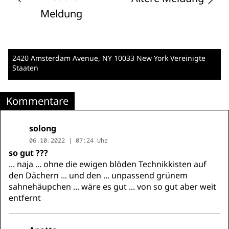
Meldung
2420 Amsterdam Avenue
, NY 10033 New York
Vereinigte
Staaten
Kommentare
solong
06.10.2022 | 07:24 Uhr
so gut ???
... naja ... ohne die ewigen blöden Technikkisten auf
den Dächern ... und den ... unpassend grünem
sahnehäupchen ... wäre es gut ... von so gut aber weit
entfernt