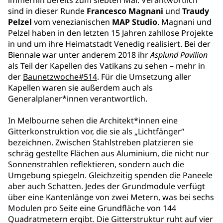
immerhin bereits zum siebten Mal. Verantwortlich
sind in dieser Runde
Francesco Magnani
und
Traudy
Pelzel
vom venezianischen
MAP Studio
. Magnani und
Pelzel haben in den letzten 15 Jahren zahllose Projekte
in und um ihre Heimatstadt Venedig realisiert. Bei der
Biennale war unter anderem 2018 ihr
Asplund Pavilion
als Teil der Kapellen des Vatikans zu sehen – mehr in
der
Baunetzwoche#514
. Für die Umsetzung aller
Kapellen waren sie außerdem auch als
Generalplaner*innen verantwortlich.
In Melbourne sehen die Architekt*innen eine
Gitterkonstruktion vor, die sie als „Lichtfänger“
bezeichnen. Zwischen Stahlstreben platzieren sie
schräg gestellte Flächen aus Aluminium, die nicht nur
Sonnenstrahlen reflektieren, sondern auch die
Umgebung spiegeln. Gleichzeitig spenden die Paneele
aber auch Schatten. Jedes der Grundmodule verfügt
über eine Kantenlänge von zwei Metern, was bei sechs
Modulen pro Seite eine Grundfläche von 144
Quadratmetern ergibt. Die Gitterstruktur ruht auf vier