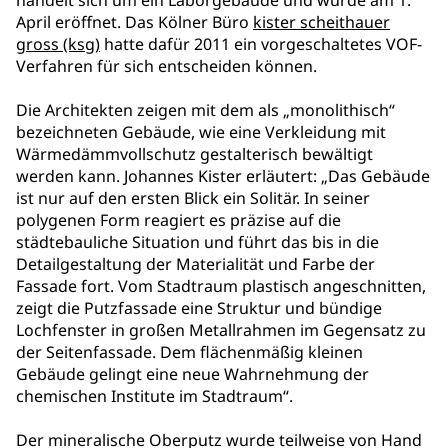
handelt sich um ein Laborgebäude und wurde am 1.
April eröffnet. Das Kölner Büro
kister scheithauer
gross (ksg)
hatte dafür 2011 ein vorgeschaltetes VOF-
Verfahren für sich entscheiden können.
Die Architekten zeigen mit dem als „monolithisch“
bezeichneten Gebäude, wie eine Verkleidung mit
Wärmedämmvollschutz gestalterisch bewältigt
werden kann. Johannes Kister erläutert: „Das Gebäude
ist nur auf den ersten Blick ein Solitär. In seiner
polygenen Form reagiert es präzise auf die
städtebauliche Situation und führt das bis in die
Detailgestaltung der Materialität und Farbe der
Fassade fort. Vom Stadtraum plastisch angeschnitten,
zeigt die Putzfassade eine Struktur und bündige
Lochfenster in großen Metallrahmen im Gegensatz zu
der Seitenfassade. Dem flächenmäßig kleinen
Gebäude gelingt eine neue Wahrnehmung der
chemischen Institute im Stadtraum“.
Der mineralische Oberputz wurde teilweise von Hand