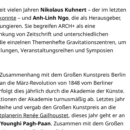
eit vielen Jahren
Nikolaus Kuhnert
– der im letzten
 konnte
– und
Anh-Linh Ngo
, die als Herausgeber,
ungieren. Sie begreifen ARCH+ als eine
nkung von Zeitschrift und unterschiedlichen
ie einzelnen Themenhefte Gravitationszentren, um
ellungen, Veranstaltungsreihen und Symposien
m Zusammenhang mit dem Großen Kunstpreis Berlin
 an die März-Revolution von 1848 vom Berliner
rfolgt dies jährlich durch die Akademie der Künste.
ktionen der Akademie turnusmäßig ab. Letztes Jahr
Reihe und vergab den Großen Kunstpreis an die
dtplanerin Renée Gailhoustet
, dieses Jahr geht er an
n
Younghi Pagh-Paan
. Zusammen mit dem Großen