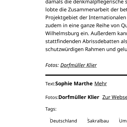
damals die denkmalpflegerische so
lobte die Zusammenarbeit der bet
Projektgebiet der Internationalen
zudem in eine ganze Reihe von Q
Wilhelmsburg ein. Außerdem kann
stattfindenden Abrissdebatten als
schutzwürdigen Rahmen und gel
Fotos:
Dorfmüller Klier
Sophie Marthe
Mehr
Text:
Dorfmüller Klier
Zur Webse
Fotos:
Tags:
Deutschland
Sakralbau
Um