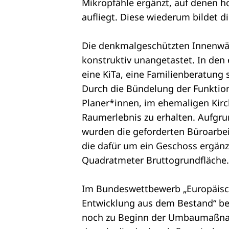
Mikropfähle ergänzt, auf denen ho
aufliegt. Diese wiederum bildet di
Die denkmalgeschützten Innenwän
konstruktiv unangetastet. In de
eine KiTa, eine Familienberatung
Durch die Bündelung der Funktion
Planer*innen, im ehemaligen Kirc
Raumerlebnis zu erhalten. Aufgr
wurden die geforderten Büroarbei
die dafür um ein Geschoss ergän
Quadratmeter Bruttogrundfläche.
Im Bundeswettbewerb „Europäisch
Entwicklung aus dem Bestand“ bel
noch zu Beginn der Umbaumaßnahm