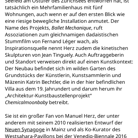
Seefeld am Ostufer des Zürichsees entworfen hat, ist
tatsächlich ein Mehrfamilienhaus mit fünf
Wohnungen, auch wenn er auf den ersten Blick wie
eine riesige bewegliche Installation anmutet. Der
Name des Projekts,
Ballet Mechanique
, ruft
Assoziationen zum gleichnamigen dadaistischen
Stummfilm von Fernand Léger wach, als
Inspirationsquelle nennt Herz zudem die kinetischen
Skulpturen von Jean Tinguely. Auch Auftraggeberin
und Standort verweisen direkt auf einen Kunstkontext:
Der Neubau befindet sich im wilden Garten des
Grundstücks der Künstlerin, Kunstsammlerin und
Mäzenin Katrin Bechtler, die in der hier befindlichen
Villa aus dem 19. Jahrundert und darum herum ihr
„Architektur-Kunstbaustellenprojekt“
Chemicalmoonbaby
betreibt.
Sie ist ein großer Fan von Manuel Herz, der unter
anderem mit seinem 2010 realisierten Entwurf der
Neuen Synagoge
in Mainz und als Ko-Kurator des
Westsahara-Pavillons bei der Venedig-Biennale 2016