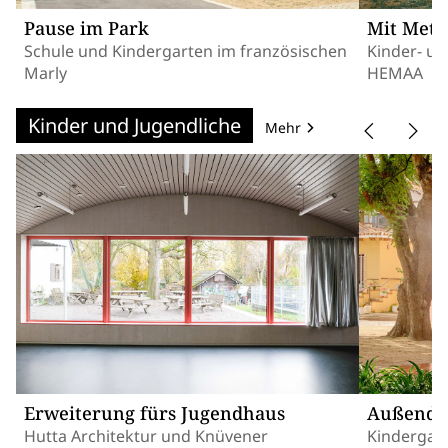
Pause im Park
Mit Metr
Schule und Kindergarten im französischen
Kinder- un
Marly
HEMAA
Kinder und Jugendliche
Mehr
Erweiterung fürs Jugendhaus
Außendu
Hutta Architektur und Knüvener
Kindergart