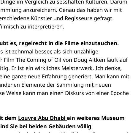
Dinge im Vergleich zu sesshaften Kulturen. Darum
Sammlung anzureichern. Genau das haben wir mit
verschiedene Künstler und Regisseure gefragt
lmisch zu interpretieren.
ubt es, regelrecht in die Filme einzutauchen.
as ist zehnmal besser, als sich unzählige
 Film The Coming of Oil von Doug Aitken läuft auf
tig. Er ist ein wirkliches Meisterwerk. Ich denke,
eine ganze neue Erfahrung generiert. Man kann mit
handenen Elemente der Sammlung mit neuen
ese Weise kann man einen Diskurs von einer Epoche
it dem
Louvre Abu Dhabi
ein weiteres Museum
ind Sie bei beiden Gebäuden völlig