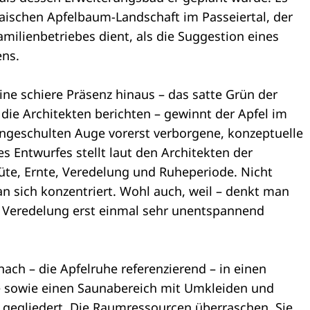
chaischen Apfelbaum-Landschaft im Passeiertal, der
milienbetriebes dient, als die Suggestion eines
ens.
ine schiere Präsenz hinaus – das satte Grün der
die Architekten berichten – gewinnt der Apfel im
geschulten Auge vorerst verborgene, konzeptuelle
 Entwurfes stellt laut den Architekten der
Blüte, Ernte, Veredelung und Ruheperiode. Nicht
n sich konzentriert. Wohl auch, weil – denkt man
d Veredelung erst einmal sehr unentspannend
ach – die Apfelruhe referenzierend – in einen
e sowie einen Saunabereich mit Umkleiden und
 gegliedert. Die Raumressourcen überraschen. Sie