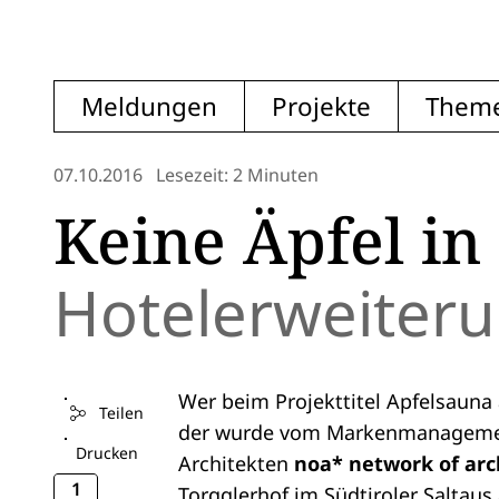
Meldungen
Projekte
Them
07.10.2016
Lesezeit: 2 Minuten
Keine Äpfel in
Hotelerweiteru
Wer beim Projekttitel Apfelsauna 
Teilen
der wurde vom Markenmanagement
Drucken
Architekten
noa* network of arc
1
Torgglerhof im Südtiroler Saltaus