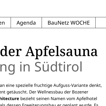
en
Agenda
BauNetz WOCHE
 der Apfelsauna
ng in Südtirol
an eine spezielle fruchtige Aufguss-Variante denkt,
 getäuscht. Der Wellnessbau der Bozener
hitecture
bezieht seinen Namen vom Apfelhotel
 als dessen Erweiterungsbau er geplant wurde. Es