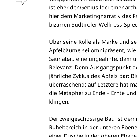
ist eher der Genius loci einer ar
hier dem Marketingnarrativ des Fa
bizarren Südtiroler Wellness-Sple
Über seine Rolle als Marke und se
Apfelbäume sei omnipräsent, wie 
Saunabau eine ungeahnte, dem un
Relevanz. Denn Ausgangspunkt des
jährliche Zyklus des Apfels dar: 
überraschend: auf Letztere hat ma
die Metapher zu Ende – Ernte un
klingen.
Der zweigeschossige Bau ist demn
Ruhebereich in der unteren Eben
einer Dusche in der oberen Ebene