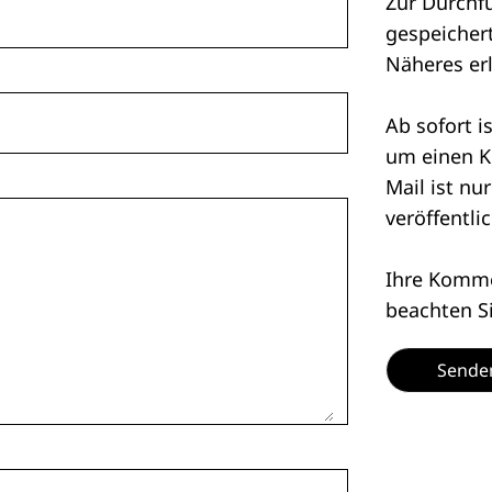
Zur Durchf
gespeichert
Näheres er
Ab sofort i
um einen K
Mail ist nu
veröffentlic
Ihre Kommen
beachten S
Sende