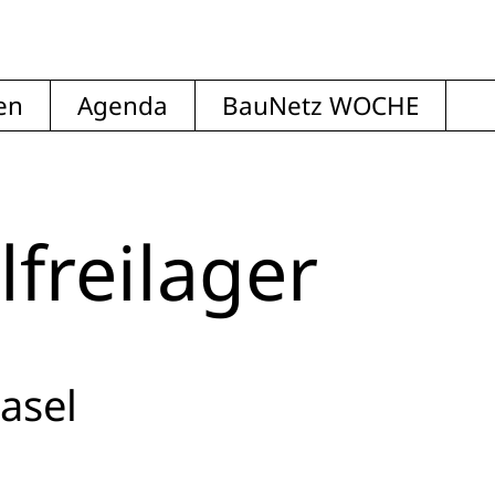
en
Agenda
BauNetz WOCHE
lfreilager
asel