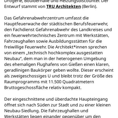
Drogerie, Boulderhalle und Heizungsdiscounter. Der
Entwurf stammt von
TRU Architekten
(Berlin).
Das Gefahrenabwehrzentrum umfasst die
Hauptfeuerwache der städtischen Berufsfeuerwehr,
den Fachdienst Gefahrenabwehr des Landkreises und
ein feuerwehrtechnisches Zentrum mit Werkstätten,
Fahrzeughallen sowie Ausbildungsstätten für die
freiwillige Feuerwehr. Die Architekt*innen sprechen
von einem „technisch hochkomplex ausgestatten
Neubau“, dem man in der heterogenen Umgebung
des ehemaligen Flughafens von Gießen einen klaren,
geradlinigen Baukörper geben wollte. Dieser erscheint
als zweigeschossiges U und bleibt trotz der Größe des
Raumprogramms mit 11.500 Quadratmetern
Bruttogeschossfläche relativ kompakt.
Der eingeschnittene und überdachte Haupteingang
öffnet sich nach Süden zur Stadt und zu einer kleinen
Neubau-Siedlung. Die Fahrzeughallen und
Werkstätten liegen einander gegenüber um den