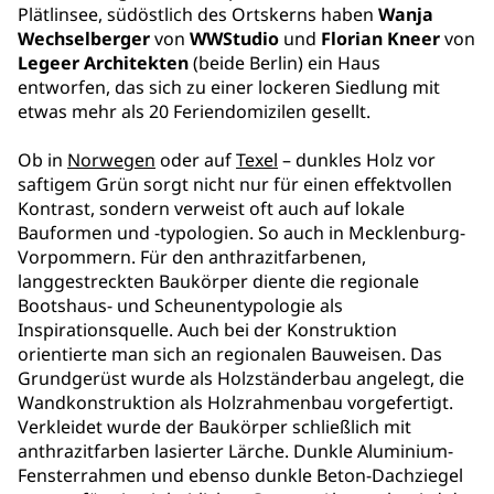
Plätlinsee, südöstlich des Ortskerns haben
Wanja
Wechselberger
von
WWStudio
und
Florian Kneer
von
Legeer Architekten
(beide Berlin) ein Haus
entworfen, das sich zu einer lockeren Siedlung mit
etwas mehr als 20 Feriendomizilen gesellt.
Ob in
Norwegen
oder auf
Texel
– dunkles Holz vor
saftigem Grün sorgt nicht nur für einen effektvollen
Kontrast, sondern verweist oft auch auf lokale
Bauformen und -typologien. So auch in Mecklenburg-
Vorpommern. Für den anthrazitfarbenen,
langgestreckten Baukörper diente die regionale
Bootshaus- und Scheunentypologie als
Inspirationsquelle. Auch bei der Konstruktion
orientierte man sich an regionalen Bauweisen. Das
Grundgerüst wurde als Holzständerbau angelegt, die
Wandkonstruktion als Holzrahmenbau vorgefertigt.
Verkleidet wurde der Baukörper schließlich mit
anthrazitfarben lasierter Lärche. Dunkle Aluminium-
Fensterrahmen und ebenso dunkle Beton-Dachziegel