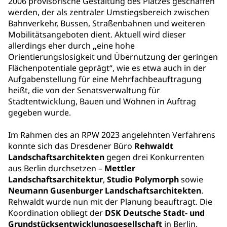
2006 provisorische Gestaltung des Platzes geschaffen
werden, der als zentraler Umstiegsbereich zwischen
Bahnverkehr, Bussen, Straßenbahnen und weiteren
Mobilitätsangeboten dient. Aktuell wird dieser
allerdings eher durch
„
eine hohe
Orientierungslosigkeit und Übernutzung der geringen
Flächenpotentiale geprägt“, wie es etwa auch in der
Aufgabenstellung für eine Mehrfachbeauftragung
heißt, die von der Senatsverwaltung für
Stadtentwicklung, Bauen und Wohnen in Auftrag
gegeben wurde.
Im Rahmen des an RPW 2023 angelehnten Verfahrens
konnte sich das Dresdener Büro
Rehwaldt
Landschaftsarchitekten
gegen drei Konkurrenten
aus Berlin durchsetzen –
Mettler
Landschaftsarchitektur
,
Studio Polymorph
sowie
Neumann Gusenburger Landschaftsarchitekten
.
Rehwaldt wurde nun mit der Planung beauftragt. Die
Koordination obliegt der
DSK Deutsche Stadt- und
Grundstücksentwicklungsgesellschaft
in Berlin.