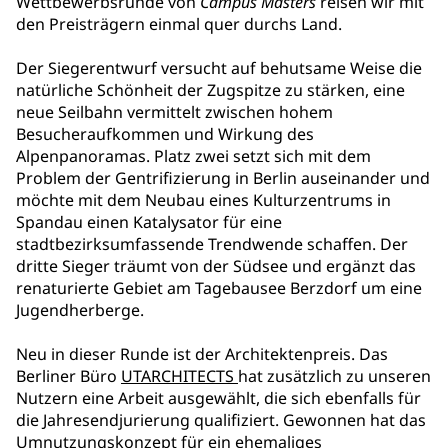
Wettbewerbsrunde von
Campus Masters
reisen wir mit
den Preisträgern einmal quer durchs Land.
Der Siegerentwurf versucht auf behutsame Weise die
natürliche Schönheit der Zugspitze zu stärken, eine
neue Seilbahn vermittelt zwischen hohem
Besucheraufkommen und Wirkung des
Alpenpanoramas. Platz zwei setzt sich mit dem
Problem der Gentrifizierung in Berlin auseinander und
möchte mit dem Neubau eines Kulturzentrums in
Spandau einen Katalysator für eine
stadtbezirksumfassende Trendwende schaffen. Der
dritte Sieger träumt von der Südsee und ergänzt das
renaturierte Gebiet am Tagebausee Berzdorf um eine
Jugendherberge.
Neu in dieser Runde ist der Architektenpreis. Das
Berliner Büro
UTARCHITECTS
hat zusätzlich zu unseren
Nutzern eine Arbeit ausgewählt, die sich ebenfalls für
die Jahresendjurierung qualifiziert. Gewonnen hat das
Umnutzungskonzept für ein ehemaliges