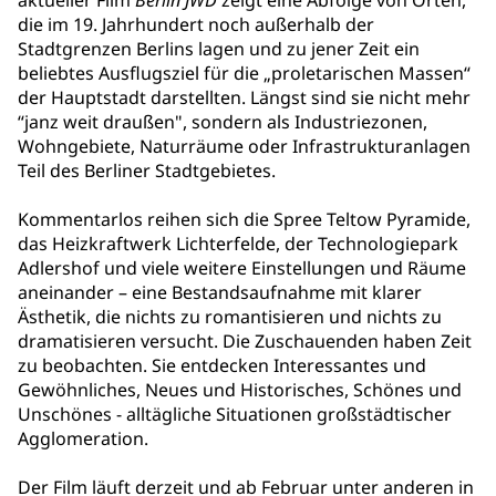
aktueller Film
Berlin JWD
zeigt eine Abfolge von Orten,
die im 19. Jahrhundert noch außerhalb der
Stadtgrenzen Berlins lagen und zu jener Zeit ein
beliebtes Ausflugsziel für die „proletarischen Massen“
der Hauptstadt darstellten. Längst sind sie nicht mehr
“janz weit draußen", sondern als Industriezonen,
Wohngebiete, Naturräume oder Infrastrukturanlagen
Teil des Berliner Stadtgebietes.
Kommentarlos reihen sich die Spree Teltow Pyramide,
das Heizkraftwerk Lichterfelde, der Technologiepark
Adlershof und viele weitere Einstellungen und Räume
aneinander – eine Bestandsaufnahme mit klarer
Ästhetik, die nichts zu romantisieren und nichts zu
dramatisieren versucht. Die Zuschauenden haben Zeit
zu beobachten. Sie entdecken Interessantes und
Gewöhnliches, Neues und Historisches, Schönes und
Unschönes - alltägliche Situationen großstädtischer
Agglomeration.
Der Film läuft derzeit und ab Februar unter anderen in