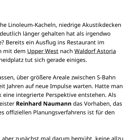
che Linoleum-Kacheln, niedrige Akustikdecken
deutlich länger gehalten hat als irgendwo
e? Bereits ein Ausflug ins Restaurant im
ch mit dem
Upper West
nach
Waldorf Astoria
idplatz tut sich gerade einiges.
lassen, über größere Areale zwischen S-Bahn
eit Jahren auf neue Impulse warten. Hatte man
ik eine integrierte Perspektive entstehen. Als
eister
Reinhard Naumann
das Vorhaben, das
 offiziellen Planungsverfahrens ist für den
n aber zunächst mal darum bemüht, keine allzu