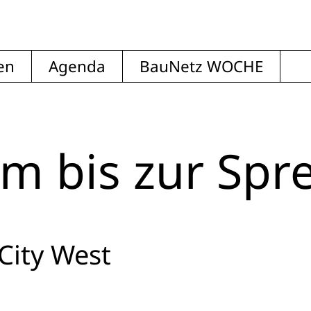
en
Agenda
BauNetz WOCHE
 bis zur Spr
 City West