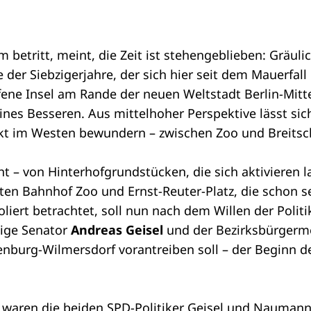
etritt, meint, die Zeit ist stehengeblieben: Gräuli
er Siebzigerjahre, der sich hier seit dem Mauerfall 
afene Insel am Rande der neuen Weltstadt Berlin-Mitt
ines Besseren. Aus mittelhoher Perspektive lässt si
t im Westen bewundern – zwischen Zoo und Breitsche
t – von Hinterhofgrundstücken, die sich aktivieren 
en Bahnhof Zoo und Ernst-Reuter-Platz, die schon s
soliert betrachtet, soll nun nach dem Willen der Polit
dige Senator
Andreas Geisel
und der Bezirksbürgerm
burg-Wilmersdorf vorantreiben soll – der Beginn des
n waren die beiden SPD-Politiker Geisel und Nauman