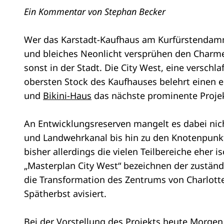
Ein Kommentar von Stephan Becker
Wer das Karstadt-Kaufhaus am Kurfürstendamm b
und bleiches Neonlicht versprühen den Charme d
sonst in der Stadt. Die City West, eine verschl
obersten Stock des Kaufhauses belehrt einen e
und
Bikini-Haus
das nächste prominente Projek
An Entwicklungsreserven mangelt es dabei nich
und Landwehrkanal bis hin zu den Knotenpunkt
bisher allerdings die vielen Teilbereiche eher i
„Masterplan City West“ bezeichnen der zustän
die Transformation des Zentrums von Charlotten
Spätherbst avisiert.
Bei der Vorstellung des Projekts heute Morge