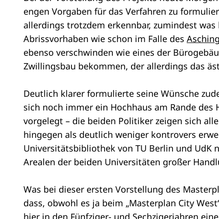
engen Vorgaben für das Verfahren zu formulier
allerdings trotzdem erkennbar, zumindest was
Abrissvorhaben wie schon im Falle des
Aschin
ebenso verschwinden wie eines der Bürogebäud
Zwillingsbau bekommen, der allerdings das äs
Deutlich klarer formulierte seine Wünsche zud
sich noch immer ein Hochhaus am Rande des Ha
vorgelegt – die beiden Politiker zeigen sich al
hingegen als deutlich weniger kontrovers erw
Universitätsbibliothek von TU Berlin und UdK
Arealen der beiden Universitäten großer Handlu
Was bei dieser ersten Vorstellung des Masterp
dass, obwohl es ja beim „Masterplan City We
hier in den Fünfziger- und Sechzigerjahren ei