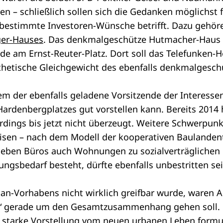
en – schließlich sollen sich die Gedanken möglichst 
 bestimmte Investoren-Wünsche betrifft. Dazu gehöre
ger-Hauses
. Das denkmalgeschütze Hutmacher-Haus 
e am Ernst-Reuter-Platz. Dort soll das Telefunken
thetische Gleichgewicht des ebenfalls denkmalgesch
em der ebenfalls geladene Vorsitzende der Interessen
rdenbergplatzes gut vorstellen kann. Bereits 2014 h
lerdings bis jetzt nicht überzeugt. Weitere Schwerpu
eisen – nach dem Modell der kooperativen Baulanden
 neben Büros auch Wohnungen zu sozialverträglichen 
ngsbedarf besteht, dürfte ebenfalls unbestritten sei
lan-Vorhabens nicht wirklich greifbar wurde, waren A
st“ gerade um den Gesamtzusammenhang gehen soll.
ne starke Vorstellung vom neuen urbanen Leben formu