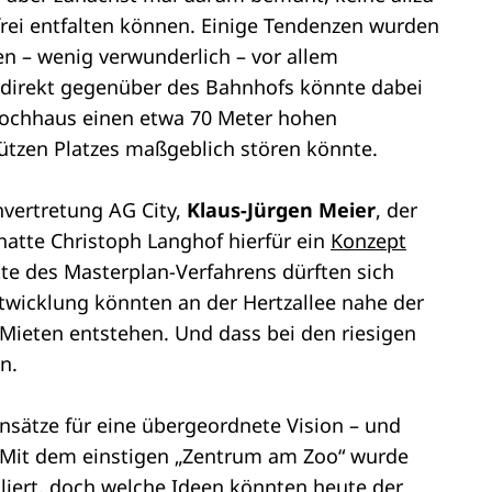
frei entfalten können. Einige Tendenzen wurden
n – wenig verwunderlich – vor allem
direkt gegenüber des Bahnhofs könnte dabei
-Hochhaus einen etwa 70 Meter hohen
ützen Platzes maßgeblich stören könnte.
vertretung AG City,
Klaus-Jürgen Meier
, der
atte Christoph Langhof hierfür ein
Konzept
nkte des Masterplan-Verfahrens dürften sich
twicklung könnten an der Hertzallee nahe der
Mieten entstehen. Und dass bei den riesigen
n.
nsätze für eine übergeordnete Vision – und
 Mit dem einstigen „Zentrum am Zoo“ wurde
liert, doch welche Ideen könnten heute der