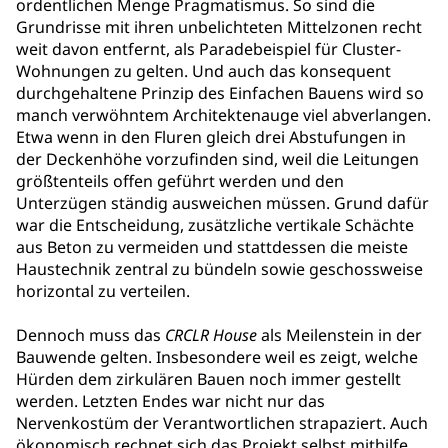
ordentlichen Menge Pragmatismus. So sind die
Grundrisse mit ihren unbelichteten Mittelzonen recht
weit davon entfernt, als Paradebeispiel für Cluster-
Wohnungen zu gelten. Und auch das konsequent
durchgehaltene Prinzip des Einfachen Bauens wird so
manch verwöhntem Architektenauge viel abverlangen.
Etwa wenn in den Fluren gleich drei Abstufungen in
der Deckenhöhe vorzufinden sind, weil die Leitungen
größtenteils offen geführt werden und den
Unterzügen ständig ausweichen müssen. Grund dafür
war die Entscheidung, zusätzliche vertikale Schächte
aus Beton zu vermeiden und stattdessen die meiste
Haustechnik zentral zu bündeln sowie geschossweise
horizontal zu verteilen.
Dennoch muss das
CRCLR House
als Meilenstein in der
Bauwende gelten. Insbesondere weil es zeigt, welche
Hürden dem zirkulären Bauen noch immer gestellt
werden. Letzten Endes war nicht nur das
Nervenkostüm der Verantwortlichen strapaziert. Auch
ökonomisch rechnet sich das Projekt selbst mithilfe