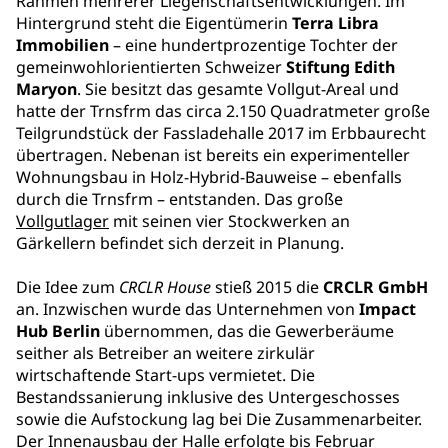
Rahmen mehrerer Liegenschaftsentwicklungen. Im
Hintergrund steht die Eigentümerin
Terra Libra
Immobilien
– eine hundertprozentige Tochter der
gemeinwohlorientierten Schweizer
Stiftung Edith
Maryon
. Sie besitzt das gesamte Vollgut-Areal und
hatte der Trnsfrm das circa 2.150 Quadratmeter große
Teilgrundstück der Fassladehalle 2017 im Erbbaurecht
übertragen. Nebenan ist bereits ein experimenteller
Wohnungsbau in Holz-Hybrid-Bauweise – ebenfalls
durch die Trnsfrm – entstanden. Das große
Vollgutlager
mit seinen vier Stockwerken an
Gärkellern befindet sich derzeit in Planung.
Die Idee zum
CRCLR House
stieß 2015 die
CRCLR GmbH
an. Inzwischen wurde das Unternehmen von
Impact
Hub Berlin
übernommen, das die Gewerberäume
seither als Betreiber an weitere zirkulär
wirtschaftende Start-ups vermietet. Die
Bestandssanierung inklusive des Untergeschosses
sowie die Aufstockung lag bei Die Zusammenarbeiter.
Der
Innenausbau der Halle
erfolgte bis Februar