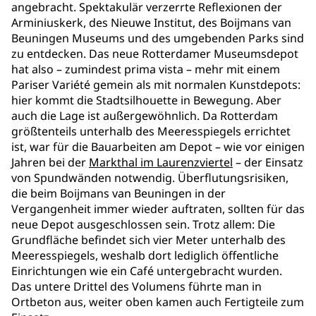
angebracht. Spektakulär verzerrte Reflexionen der
Arminiuskerk, des Nieuwe Institut, des Boijmans van
Beuningen Museums und des umgebenden Parks sind
zu entdecken. Das neue Rotterdamer Museumsdepot
hat also – zumindest prima vista – mehr mit einem
Pariser Variété gemein als mit normalen Kunstdepots:
hier kommt die Stadtsilhouette in Bewegung. Aber
auch die Lage ist außergewöhnlich. Da Rotterdam
größtenteils unterhalb des Meeresspiegels errichtet
ist, war für die Bauarbeiten am Depot – wie vor einigen
Jahren bei der
Markthal im Laurenzviertel
– der Einsatz
von Spundwänden notwendig. Überflutungsrisiken,
die beim Boijmans van Beuningen in der
Vergangenheit immer wieder auftraten, sollten für das
neue Depot ausgeschlossen sein. Trotz allem: Die
Grundfläche befindet sich vier Meter unterhalb des
Meeresspiegels, weshalb dort lediglich öffentliche
Einrichtungen wie ein Café untergebracht wurden.
Das untere Drittel des Volumens führte man in
Ortbeton aus, weiter oben kamen auch Fertigteile zum