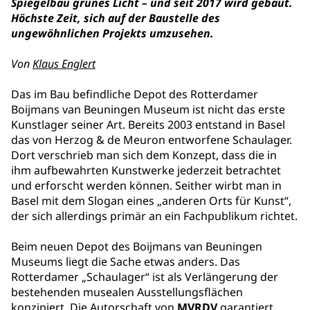
Spiegelbau grünes Licht – und seit 2017 wird gebaut.
Höchste Zeit, sich auf der Baustelle des
ungewöhnlichen Projekts umzusehen.
Von
Klaus Englert
Das im Bau befindliche Depot des Rotterdamer
Boijmans van Beuningen Museum ist nicht das erste
Kunstlager seiner Art. Bereits 2003 entstand in Basel
das von Herzog & de Meuron entworfene Schaulager.
Dort verschrieb man sich dem Konzept, dass die in
ihm aufbewahrten Kunstwerke jederzeit betrachtet
und erforscht werden können. Seither wirbt man in
Basel mit dem Slogan eines „anderen Orts für Kunst“,
der sich allerdings primär an ein Fachpublikum richtet.
Beim neuen Depot des Boijmans van Beuningen
Museums liegt die Sache etwas anders. Das
Rotterdamer „Schaulager“ ist als Verlängerung der
bestehenden musealen Ausstellungsflächen
konzipiert. Die Autorschaft von
MVRDV
garantiert,