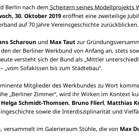
d Berlin nach dem
Scheitern seines Modellprojekts
och, 30. Oktober 2019
eröffnet eine zweiteilige Jub
rband auf 70 Jahre Vereinsgeschichte zurückblicken
ans Scharoun
und
Max Taut
zur Gründungsversamml
den der Berliner Werkbund von Anfang an, stets so
 heute versteht sich der Bund als „Mittler unterschi
 – „vom Sofakissen bis zum Städtebau“.
minente Mitglieder des Werkbundes zu Wort kommen.
Reihe „Berliner Zimmer“, wird ihr Wirken im Kontext ku
Helga Schmidt-Thomsen
,
Bruno Flierl
,
Matthias K
ingeschichte sowie die Interdisziplinarität und Viel
ung, versammelt im Galerieraum Stühle, die von
Max Du