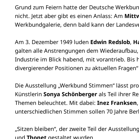
Grund zum Feiern hatte der Deutsche Werkbun
nicht. Jetzt aber gibt es einen Anlass: Am
Mittw
Werkbundgalerie, denn bald kann der Landesve
Am 3. Dezember 1949 luden
Edwin Redslob
,
H
galten alle Anstrengungen dem Wiederaufbau, 
Industrie im Blick habend, mit vorantrieb. Bis
divergierender Positionen zu aktuellen Fragen“
Die Ausstellung „Werkbund Stimmen“ lässt pro
Künstlerin
Sonya Schönberger
als Teil ihrer 
Themen beleuchtet. Mit dabei:
Inez Franksen
,
unterschiedlichen Stimmen sollen 70 Jahre Berl
„Sitzen bleiben“, der zweite Teil der Ausstell
und
Thonet
gestaltet wurden.