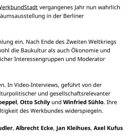
 WerkbundStadt
vergangenes Jahr nun wahrlich
iläumsausstellung in der Berliner
.
ung ein. Nach Ende des Zweiten Weltkriegs
wohl die Baukultur als auch Ökonomie und
edlicher Interessengruppen und Moderator
 In Video-Interviews, geführt von der
lturpolitischer und gesellschaftsrelevanter
oeppel
,
Otto Schily
und
Winfried Sühlo
. Ihre
fältigkeit des Werkbundes widerspiegeln.
dler
,
Albrecht Ecke
,
Jan Kleihues
,
Axel Kufus