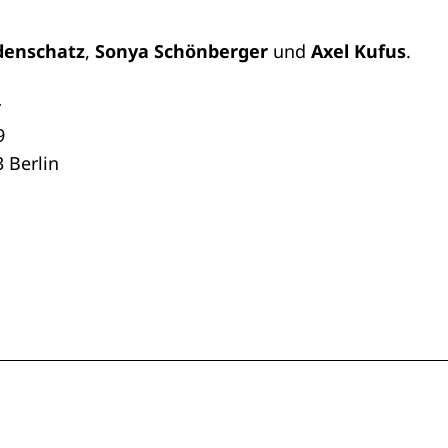
denschatz
,
Sonya Schönberger
und
Axel Kufus
.
r
9
 Berlin