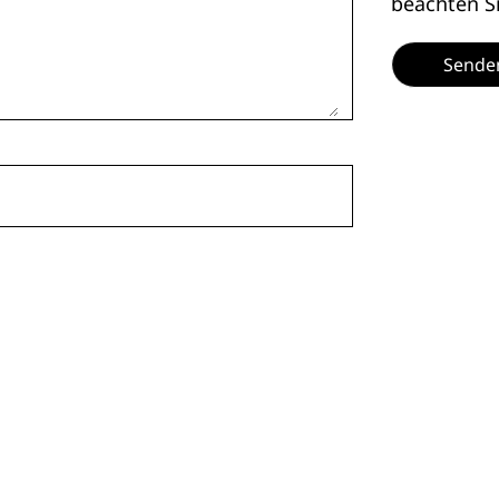
beachten S
Sende