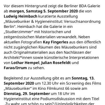
Vor diesem Hintergrund zeigt die Berliner BDA Galerie
ab
morgen, Samstag 5. September 2020
die von
Ludwig Heimbach
kuratierte Ausstellung
„Mäusebunker & Hygieneinstitut: Versuchsanordnung
Berlin“. Heimbach hat die Galerie in ein
„Studierzimmer“ mit historischen und
zeitgenössischen Materialien verwandelt. Neben
aktuellen Fotografien
Kay Fingerles
aus den öffentlich
nicht zugänglichen Räumen des Mäusebunkers sind
auch Originalmaterialien aus den Nachlässen der
Architekt*innen sowie künstlerische Interpretationen
von
Lothar Hempel
,
Julian Rosefeldt
und
Farao/Irrum
zu sehen.
Begleitend zur Ausstellung gibt es am
Sonntag, 13.
September 2020
um 12.30 Uhr ein Screening des Films
„Mäusebunker“ im Kino Filmkunst 66 sowie am
Dienstag, 29. September
um 18 Uhr im
Hygieneinstitut eine Podiumsdiskussion mit dem Titel
„Zu wahr, um schön zu sein? (Un)möglichkeiten der