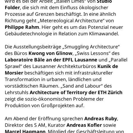
wird es bei der Arbeit „Italien Limes“ von
Studio
Folder
, die sich mit dem Einfluss ökologischer
Prozesse auf Grenzen beschäftigt. In eine ähnlich
Richtung geht „Metereological Architecture“ von
Philippe Rahm
. Hier geht es um das Potenzial neuer
Gebäudetechnologie in Relation zum Klimawandel.
Die Ausstellungsbeiträge „Smuggling Architecture“
des Büros
Kwong von Glinow
, „Swiss Lessons“ des
Laboratoire Bâle an der EPFL Lausanne
und „Parallel
Sprawl“ des Lausanner Architekturbüros
Kunik de
Morsier
beschäftigen sich mit infrastruktureller
Transformation in urbanen, ländlichen und
vorstädtischen Räumen. „Sand and Labour“ des
Lehrstuhls
Architecture of Territory der ETH Zürich
zeigt die sozio-ökonomischen Probleme der
Produktion von Großprojekten auf.
Am Abend der Eröffnung sprechen
Andreas Ruby
,
Direktor des S AM, Kurator
Andreas Kofler
sowie
Marcel Hagmann
, Mitglied der Geschäftsleitung von