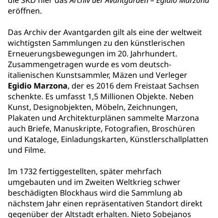
die SKD hier das
Archiv der Avantgarden – Egidio Marzona
eröffnen.
Das Archiv der Avantgarden gilt als eine der weltweit
wichtigsten Sammlungen zu den künstlerischen
Erneuerungsbewegungen im 20. Jahrhundert.
Zusammengetragen wurde es vom deutsch-
italienischen Kunstsammler, Mäzen und Verleger
Egidio Marzona
, der es 2016 dem Freistaat Sachsen
schenkte. Es umfasst 1,5 Millionen Objekte. Neben
Kunst, Designobjekten, Möbeln, Zeichnungen,
Plakaten und Architekturplänen sammelte Marzona
auch Briefe, Manuskripte, Fotografien, Broschüren
und Kataloge, Einladungskarten, Künstlerschallplatten
und Filme.
Im 1732 fertiggestellten, später mehrfach
umgebauten und im Zweiten Weltkrieg schwer
beschädigten Blockhaus wird die Sammlung ab
nächstem Jahr einen repräsentativen Standort direkt
gegenüber der Altstadt erhalten. Nieto Sobejanos