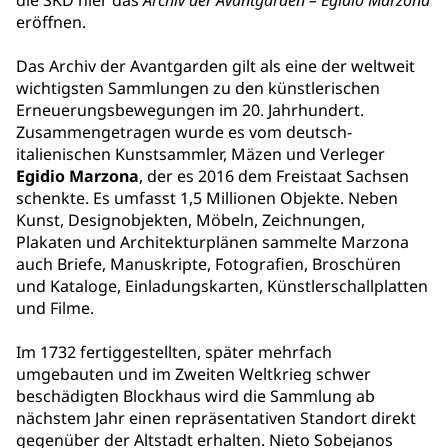
die SKD hier das
Archiv der Avantgarden – Egidio Marzona
eröffnen.
Das Archiv der Avantgarden gilt als eine der weltweit
wichtigsten Sammlungen zu den künstlerischen
Erneuerungsbewegungen im 20. Jahrhundert.
Zusammengetragen wurde es vom deutsch-
italienischen Kunstsammler, Mäzen und Verleger
Egidio Marzona
, der es 2016 dem Freistaat Sachsen
schenkte. Es umfasst 1,5 Millionen Objekte. Neben
Kunst, Designobjekten, Möbeln, Zeichnungen,
Plakaten und Architekturplänen sammelte Marzona
auch Briefe, Manuskripte, Fotografien, Broschüren
und Kataloge, Einladungskarten, Künstlerschallplatten
und Filme.
Im 1732 fertiggestellten, später mehrfach
umgebauten und im Zweiten Weltkrieg schwer
beschädigten Blockhaus wird die Sammlung ab
nächstem Jahr einen repräsentativen Standort direkt
gegenüber der Altstadt erhalten. Nieto Sobejanos