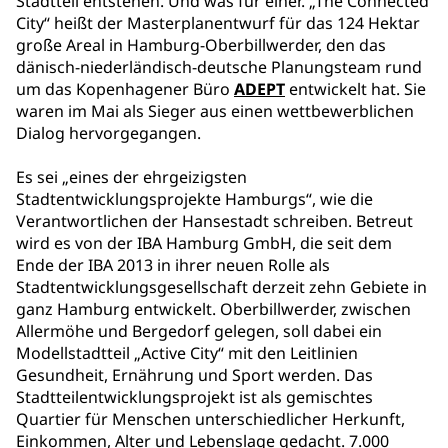
Stadtteil entstehen. Und was für einer. „The Connected
City“ heißt der Masterplanentwurf für das 124 Hektar
große Areal in Hamburg-Oberbillwerder, den das
dänisch-niederländisch-deutsche Planungsteam rund
um das Kopenhagener Büro
ADEPT
entwickelt hat. Sie
waren im Mai als Sieger aus einen wettbewerblichen
Dialog hervorgegangen.
Es sei „eines der ehrgeizigsten
Stadtentwicklungsprojekte Hamburgs“, wie die
Verantwortlichen der Hansestadt schreiben. Betreut
wird es von der IBA Hamburg GmbH, die seit dem
Ende der IBA 2013 in ihrer neuen Rolle als
Stadtentwicklungsgesellschaft derzeit zehn Gebiete in
ganz Hamburg entwickelt. Oberbillwerder, zwischen
Allermöhe und Bergedorf gelegen, soll dabei ein
Modellstadtteil „Active City“ mit den Leitlinien
Gesundheit, Ernährung und Sport werden. Das
Stadtteilentwicklungsprojekt ist als gemischtes
Quartier für Menschen unterschiedlicher Herkunft,
Einkommen, Alter und Lebenslage gedacht. 7.000