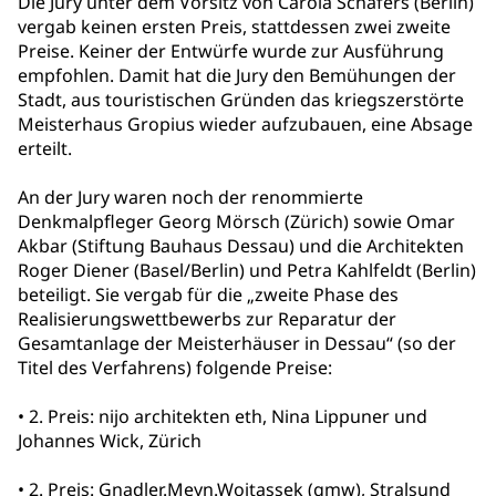
Die Jury unter dem Vorsitz von Carola Schäfers (Berlin)
vergab keinen ersten Preis, stattdessen zwei zweite
Preise. Keiner der Entwürfe wurde zur Ausführung
empfohlen. Damit hat die Jury den Bemühungen der
Stadt, aus touristischen Gründen das kriegszerstörte
Meisterhaus Gropius wieder aufzubauen, eine Absage
erteilt.
An der Jury waren noch der renommierte
Denkmalpfleger Georg Mörsch (Zürich) sowie Omar
Akbar (Stiftung Bauhaus Dessau) und die Architekten
Roger Diener (Basel/Berlin) und Petra Kahlfeldt (Berlin)
beteiligt. Sie vergab für die „zweite Phase des
Realisierungswettbewerbs zur Reparatur der
Gesamtanlage der Meisterhäuser in Dessau“ (so der
Titel des Verfahrens) folgende Preise:
• 2. Preis: nijo architekten eth, Nina Lippuner und
Johannes Wick, Zürich
• 2. Preis: Gnadler.Meyn.Woitassek (gmw), Stralsund