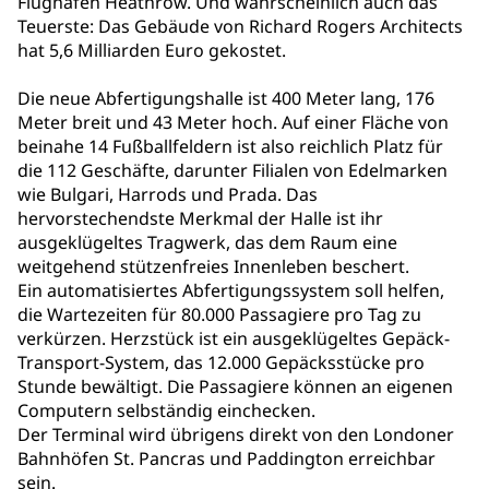
Flughafen Heathrow. Und wahrscheinlich auch das
Teuerste: Das Gebäude von Richard Rogers Architects
hat 5,6 Milliarden Euro gekostet.
Die neue Abfertigungshalle ist 400 Meter lang, 176
Meter breit und 43 Meter hoch. Auf einer Fläche von
beinahe 14 Fußballfeldern ist also reichlich Platz für
die 112 Geschäfte, darunter Filialen von Edelmarken
wie Bulgari, Harrods und Prada. Das
hervorstechendste Merkmal der Halle ist ihr
ausgeklügeltes Tragwerk, das dem Raum eine
weitgehend stützenfreies Innenleben beschert.
Ein automatisiertes Abfertigungssystem soll helfen,
die Wartezeiten für 80.000 Passagiere pro Tag zu
verkürzen. Herzstück ist ein ausgeklügeltes Gepäck-
Transport-System, das 12.000 Gepäcksstücke pro
Stunde bewältigt. Die Passagiere können an eigenen
Computern selbständig einchecken.
Der Terminal wird übrigens direkt von den Londoner
Bahnhöfen St. Pancras und Paddington erreichbar
sein.