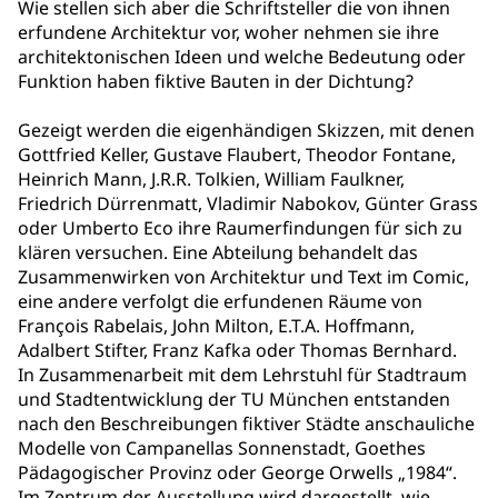
Wie stellen sich aber die Schriftsteller die von ihnen
erfundene Architektur vor, woher nehmen sie ihre
architektonischen Ideen und welche Bedeutung oder
Funktion haben fiktive Bauten in der Dichtung?
Gezeigt werden die eigenhändigen Skizzen, mit denen
Gottfried Keller, Gustave Flaubert, Theodor Fontane,
Heinrich Mann, J.R.R. Tolkien, William Faulkner,
Friedrich Dürrenmatt, Vladimir Nabokov, Günter Grass
oder Umberto Eco ihre Raumerfindungen für sich zu
klären versuchen. Eine Abteilung behandelt das
Zusammenwirken von Architektur und Text im Comic,
eine andere verfolgt die erfundenen Räume von
François Rabelais, John Milton, E.T.A. Hoffmann,
Adalbert Stifter, Franz Kafka oder Thomas Bernhard.
In Zusammenarbeit mit dem Lehrstuhl für Stadtraum
und Stadtentwicklung der TU München entstanden
nach den Beschreibungen fiktiver Städte anschauliche
Modelle von Campanellas Sonnenstadt, Goethes
Pädagogischer Provinz oder George Orwells „1984“.
Im Zentrum der Ausstellung wird dargestellt, wie