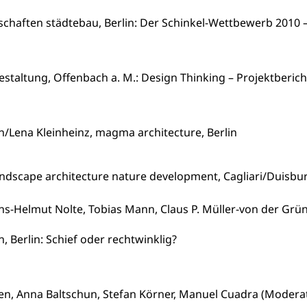
schaften städtebau, Berlin: Der Schinkel-Wettbewerb 2010 –
Gestaltung, Offenbach a. M.: Design Thinking – Projektberic
n/Lena Kleinheinz, magma architecture, Berlin
Landscape architecture nature development, Cagliari/Duis
ans-Helmut Nolte, Tobias Mann, Claus P. Müller-von der Gru
n, Berlin: Schief oder rechtwinklig?
ten, Anna Baltschun, Stefan Körner, Manuel Cuadra (Moderat