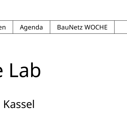
en
Agenda
BauNetz WOCHE
e Lab
 Kassel