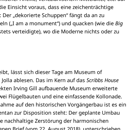
ie Einsicht voraus, dass eine zeichenträchtige
: Der „dekorierte Schuppen“ fängt da an zu
seln („I am a monument“) und quacken (wie die
Big
stets verteidigte), wo die Moderne nichts oder zu
eibt, lässt sich dieser Tage am Museum of
 Jolla ablesen. Das im Kern auf das
Scribbs House
kten Irving Gill aufbauende Museum erweiterte
wei Flügelbauten und eine einfassende Kollonade.
ahme auf den historischen Vorgängerbau ist es ein
ntan zur Disposition steht: Der geplante Umbau
ine nachhaltige Zerstörung der harmonischen
enen Brief (vom 22. August 2018), unterschrieben