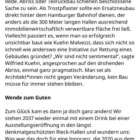
Rede. Abriss oder Teilrückbau schienen beschlossene
Sache zu sein. Als Trostpflaster sollte ein Ersatzneubau
direkt hinter dem Hamburger Bahnhof dienen, der
anders als die 300 Meter langen Hallen ausreichend
immobilienwirtschaftlich verwertbare Fläche frei ließ.
Vielleicht passiert es, wenn man so erfolgreich
unsichtbar baut wie Kuehn Malvezzi, dass sich nicht so
schnell wie anderswo eine Initiative zur Rettung eines
Gebäudes gründet? „Wir sind nicht sentimental“, sagte
Wilfried Kuehn, angesprochen auf den drohenden
Abriss, einmal ganz pragmatisch. Man sei als
Architekt*innen nicht gegen Veränderung, kein Bau
müsse für immer stehen bleiben.
Wende zum Guten
Zum Glück kam es dann ja doch ganz anders! Wir
stehen 2037 wieder einmal mit einem Drink bei einer
Ausstellungseröffnung in den längst
denkmalgeschützten Rieck-Hallen und wundern uns:
Was war das doch für eine Ignoranz, die 2020 aus dem