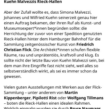
Kuehn Malvezzis Rieck-Hallen
Aber der Zufall wollte es, dass Simona Malvezzi,
Johannes und Wilfried Kuehn seinerzeit genau hier
einen Auftrag bekamen, der ihren Ruf als Kunst- und
Museumsexpert*innen begründen sollte: die
Herrichtung der zuvor von einer Spedition genutzten
Rieck-Hallen hinter dem Hamburger Bahnhof für die
Sammlung zeitgenössischer Kunst von
Friedrich
Christian Flick
. Die Architekt*innen schufen flexible
Räume, rau und unprätentiös, kraftvoll und klug. Es
sollte nicht der letzte Bau von Kuehn Malvezzi sein, bei
dem man ihre Eingriffe fast nicht sieht, weil alles so
selbstverständlich wirkt, als sei es immer schon da
gewesen.
Vielen guten Ausstellungen mit Werken aus der Flick-
Sammlung – unter anderem von
Martin
Kippenberger
,
Pipilotti Rist
oder
Wolfgang Tillmans
– boten die Rieck-Hallen einen idealen Rahmen.
Wirklich einmalig wurden sie durch
Bruce Naumans