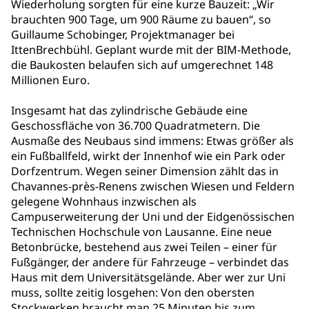
Wiederholung sorgten für eine kurze Bauzeit: „Wir
brauchten 900 Tage, um 900 Räume zu bauen“, so
Guillaume Schobinger, Projektmanager bei
IttenBrechbühl. Geplant wurde mit der BIM-Methode,
die Baukosten belaufen sich auf umgerechnet 148
Millionen Euro.
Insgesamt hat das zylindrische Gebäude eine
Geschossfläche von 36.700 Quadratmetern. Die
Ausmaße des Neubaus sind immens: Etwas größer als
ein Fußballfeld, wirkt der Innenhof wie ein Park oder
Dorfzentrum. Wegen seiner Dimension zählt das in
Chavannes-près-Renens zwischen Wiesen und Feldern
gelegene Wohnhaus inzwischen als
Campuserweiterung der Uni und der Eidgenössischen
Technischen Hochschule von Lausanne. Eine neue
Betonbrücke, bestehend aus zwei Teilen – einer für
Fußgänger, der andere für Fahrzeuge – verbindet das
Haus mit dem Universitätsgelände. Aber wer zur Uni
muss, sollte zeitig losgehen: Von den obersten
Stockwerken braucht man 25 Minuten bis zum