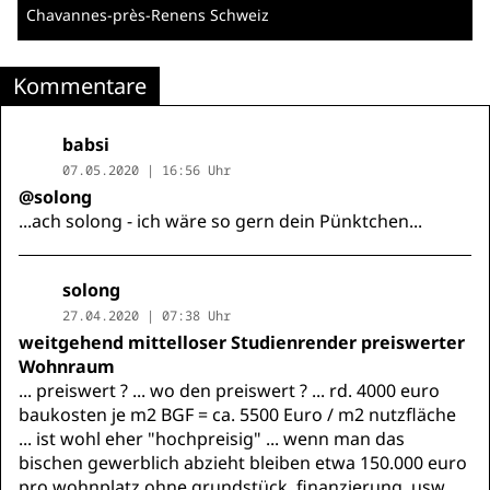
Chavannes-près-Renens
Schweiz
Kommentare
babsi
07.05.2020 | 16:56 Uhr
@solong
...ach solong - ich wäre so gern dein Pünktchen...
solong
27.04.2020 | 07:38 Uhr
weitgehend mittelloser Studienrender preiswerter
Wohnraum
... preiswert ? ... wo den preiswert ? ... rd. 4000 euro
baukosten je m2 BGF = ca. 5500 Euro / m2 nutzfläche
... ist wohl eher "hochpreisig" ... wenn man das
bischen gewerblich abzieht bleiben etwa 150.000 euro
pro wohnplatz ohne grundstück, finanzierung, usw. ...