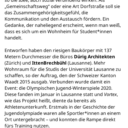
so die Idee, auch sozial verbindend wirken. Als
„Gemeinschaftsweg“ oder eine Art Dorfstraße soll sie
das Zusammengehörigkeitsgefühl, die
Kommunikation und den Austausch fördern. Ein
Gedanke, der naheliegend erscheint, wenn man weiß,
dass es sich um ein Wohnheim für Student*innen
handelt.
Entworfen haben den riesigen Baukörper mit 137
Metern Durchmesser die Büros
Dürig Architekten
(Zürich) und
IttenBrechbühl
(Lausanne). Mehr
Wohnraum für die Studis der Universität Lausanne zu
schaffen, so der Auftrag, den der Schweizer Kanton
Waadt 2015 ausgab. Verbunden wurde damit ein
Event: die Olympischen Jugend-Winterspiele 2020.
Diese fanden im Januar in Lausanne statt und
Vortex
,
wie das Projekt heißt, diente da bereits als
Athletenunterkunft. Erstmals in der Geschichte der
Jugendolympiade waren alle Sportler*innen an einem
Ort untergebracht – und konnten die Rampe direkt
fürs Training nutzen.