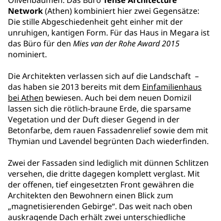
Olivenbäumen. Das Büro
Tense Architecture
Network
(Athen) kombiniert hier zwei Gegensätze:
Die stille Abgeschiedenheit geht einher mit der
unruhigen, kantigen Form. Für das Haus in Megara ist
das Büro für den
Mies van der Rohe Award 2015
nominiert.
Die Architekten verlassen sich auf die Landschaft –
das haben sie 2013 bereits mit dem
Einfamilienhaus
bei Athen
bewiesen. Auch bei dem neuen Domizil
lassen sich die rötlich-braune Erde, die sparsame
Vegetation und der Duft dieser Gegend in der
Betonfarbe, dem rauen Fassadenrelief sowie dem mit
Thymian und Lavendel begrünten Dach wiederfinden.
Zwei der Fassaden sind lediglich mit dünnen Schlitzen
versehen, die dritte dagegen komplett verglast. Mit
der offenen, tief eingesetzten Front gewähren die
Architekten den Bewohnern einen Blick zum
„magnetisierenden Gebirge“. Das weit nach oben
auskragende Dach erhält zwei unterschiedliche