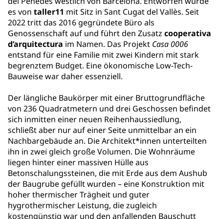
del Penedès westlich von Barcelona. Entworfen wurde
es von
taller11
mit Sitz in Sant Cugat del Vallès. Seit
2022 tritt das 2016 gegründete Büro als
Genossenschaft auf und führt den Zusatz
cooperativa
d’arquitectura
im Namen. Das Projekt
Casa 0006
entstand für eine Familie mit zwei Kindern mit stark
begrenztem Budget. Eine ökonomische Low-Tech-
Bauweise war daher essenziell.
Der längliche Baukörper mit einer Bruttogrundfläche
von 236 Quadratmetern und drei Geschossen befindet
sich inmitten einer neuen Reihenhaussiedlung,
schließt aber nur auf einer Seite unmittelbar an ein
Nachbargebäude an. Die Architekt*innen unterteilten
ihn in zwei gleich große Volumen. Die Wohnräume
liegen hinter einer massiven Hülle aus
Betonschalungssteinen, die mit Erde aus dem Aushub
der Baugrube gefüllt wurden – eine Konstruktion mit
hoher thermischer Trägheit und guter
hygrothermischer Leistung, die zugleich
kostengünstig war und den anfallenden Bauschutt