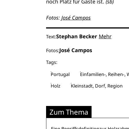
noch Platz für Gäste ist.
(sb)
Fotos:
José Campos
Stephan Becker
Mehr
Text:
José Campos
Fotos:
Tags:
Portugal
Einfamilien-, Reihen-
Holz
Kleinstadt, Dorf, Region
Zum Thema
Eine
Begriffsdefinitionzur Holzra