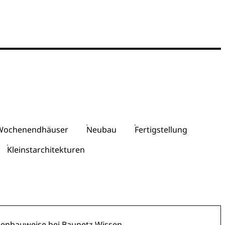
, Wochenendhäuser
Neubau
Fertigstellung
Kleinstarchitekturen
hmenbauweise
bei Baunetz Wissen