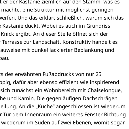
 er der Kastanie ziemlich auf den Stamm, was es
 machte, eine Struktur mit möglichst geringen
erfen. Und das erklärt schließlich, warum sich das
e Kastanie duckt. Wobei es auch im Grundriss
nick ergibt. An dieser Stelle öffnet sich der
 Terrasse zur Landschaft. Konstruktiv handelt es
auweise mit dunkel lackierter Beplankung und
bau.
s des erwähnten Fußabdrucks von nur 25
pig, dafür aber ebenso effizient wie inspirierend
et sich zunächst ein Wohnbereich mit Chaiselongue,
sche und Kamin. Die gegenläufigen Dachschrägen
rteilung. An die „Küche“ angeschlossen ist wiederum
ter Tür dem Innenraum ein weiteres Fenster Richtung
d wiederum im Süden auf zwei Ebenen, womit sogar