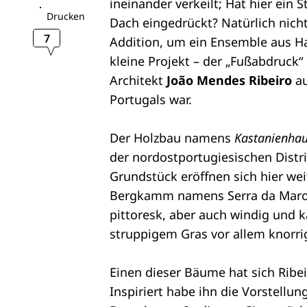
ineinander verkeilt; Hat hier ein 
Drucken
Dach eingedrückt? Natürlich nicht
7
Addition, um ein Ensemble aus H
kleine Projekt – der „Fußabdruck
Architekt
João Mendes Ribeiro
au
Portugals war.
Der Holzbau namens
Kastanienha
der nordostportugiesischen Distr
Grundstück eröffnen sich hier wei
Bergkamm namens Serra da Marofa
pittoresk, aber auch windig und 
struppigem Gras vor allem knorri
Einen dieser Bäume hat sich Ribe
Inspiriert habe ihn die Vorstellu