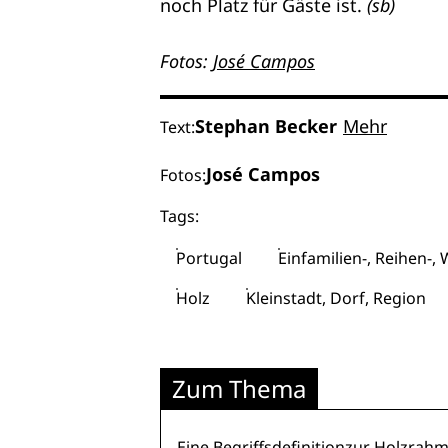
noch Platz für Gäste ist.
(sb)
Fotos:
José Campos
Stephan Becker
Mehr
Text:
José Campos
Fotos:
Tags:
Portugal
Einfamilien-, Reihen-
Holz
Kleinstadt, Dorf, Region
Zum Thema
Eine
Begriffsdefinitionzur Holzra