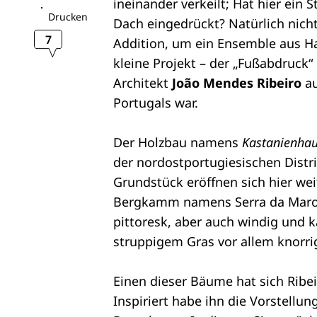
ineinander verkeilt; Hat hier ein 
Drucken
Dach eingedrückt? Natürlich nicht
7
Addition, um ein Ensemble aus H
kleine Projekt – der „Fußabdruck
Architekt
João Mendes Ribeiro
au
Portugals war.
Der Holzbau namens
Kastanienha
der nordostportugiesischen Distr
Grundstück eröffnen sich hier wei
Bergkamm namens Serra da Marofa
pittoresk, aber auch windig und 
struppigem Gras vor allem knorri
Einen dieser Bäume hat sich Ribe
Inspiriert habe ihn die Vorstellu