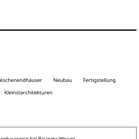
, Wochenendhäuser
Neubau
Fertigstellung
Kleinstarchitekturen
hmenbauweise
bei Baunetz Wissen