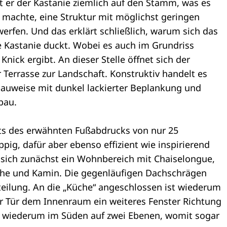
 er der Kastanie ziemlich auf den Stamm, was es
 machte, eine Struktur mit möglichst geringen
erfen. Und das erklärt schließlich, warum sich das
e Kastanie duckt. Wobei es auch im Grundriss
nick ergibt. An dieser Stelle öffnet sich der
 Terrasse zur Landschaft. Konstruktiv handelt es
auweise mit dunkel lackierter Beplankung und
bau.
s des erwähnten Fußabdrucks von nur 25
pig, dafür aber ebenso effizient wie inspirierend
et sich zunächst ein Wohnbereich mit Chaiselongue,
sche und Kamin. Die gegenläufigen Dachschrägen
rteilung. An die „Küche“ angeschlossen ist wiederum
ter Tür dem Innenraum ein weiteres Fenster Richtung
d wiederum im Süden auf zwei Ebenen, womit sogar