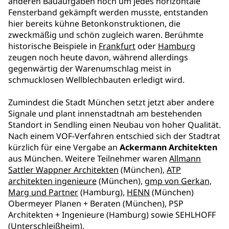
anderen Bauaufgaben noch um jedes horizontale
Fensterband gekämpft werden musste, entstanden
hier bereits kühne Betonkonstruktionen, die
zweckmäßig und schön zugleich waren. Berühmte
historische Beispiele in
Frankfurt
oder
Hamburg
zeugen noch heute davon, während allerdings
gegenwärtig der Warenumschlag meist in
schmucklosen Wellblechbauten erledigt wird.
Zumindest die Stadt München setzt jetzt aber andere
Signale und plant innenstadtnah am bestehenden
Standort in Sendling einen Neubau von hoher Qualität.
Nach einem VOF-Verfahren entschied sich der Stadtrat
kürzlich für eine Vergabe an
Ackermann Architekten
aus München. Weitere Teilnehmer waren
Allmann
Sattler Wappner Architekten
(München),
ATP
architekten ingenieure
(München),
gmp von Gerkan,
Marg und Partner
(Hamburg),
HENN
(München)
Obermeyer Planen + Beraten (München), PSP
Architekten + Ingenieure (Hamburg) sowie SEHLHOFF
(Unterschleißheim).