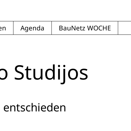
en
Agenda
BauNetz WOCHE
o Studijos
 entschieden