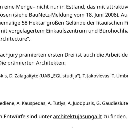
n eine Menge– nicht nur in Estland, das mit attrakti
lösen (siehe
BauNetz-Meldung
vom 18. Juni 2008). Au
emalige 58 Hektar großen Gelände der litauischen Fi
 mit vorgelagertem Einkaufszentrum und Bürohochhau
rchitecture“.
achjury prämierten ersten Drei ist auch die Arbeit d
Die prämierten Architekten:
kis, D. Zalagaityte (UAB „EGL studija“), T. Jakovlevas, T. Umbr
iene, A. Kauspedas, A. Tutlys, A. Juodpusis, G. Gaudiesiute, 
n Entwürfe sind unter
architektujasunga.lt
zu finden.