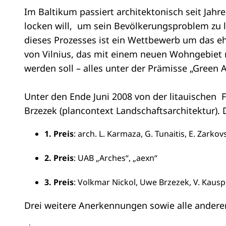
Im Baltikum passiert architektonisch seit Jahre
locken will, um sein Bevölkerungsproblem zu 
dieses Prozesses ist ein Wettbewerb um das eh
von Vilnius, das mit einem neuen Wohngebiet
werden soll – alles unter der Prämisse „Green A
Unter den Ende Juni 2008 von der litauischen F
Brzezek (plancontext Landschaftsarchitektur). 
1. Preis
: arch. L. Karmaza, G. Tunaitis, E. Zarkovs
2. Preis
: UAB „Arches“, „aexn“
3. Preis
: Volkmar Nickol, Uwe Brzezek, V. Kausped
Drei weitere Anerkennungen sowie alle andere