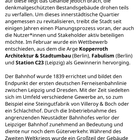
auf diese liegt das Gelände jedoch brach, die
denkmalgeschützten Bestandsgebäude drohen teils
zu verfallen. Um dieses innerstädtische Quartier
angemessen zu revitalisieren, treibt die Stadt seit
einigen Jahren einen Planungsprozess voran, der auch
die Nutzer*innen und Stakeholder aktiv beteiligen
möchte. Im Februar wurde ein Wettbewerb
entschieden, aus dem die Arge
Kopperroth
Architektur & Stadtumbau
(Berlin),
Fabulism
(Berlin)
und
Station C23
(Leipzig) als Gewinnerin hervorging.
Der Bahnhof wurde 1839 errichtet und bildet den
Endpunkt der ersten deutschen Ferneisenbahnlinie
zwischen Leipzig und Dresden. Mit der Zeit siedelten
sich im Umfeld verschiedene Gewerbe an, so zum
Beispiel eine Steingutfabrik von Villeroy & Boch oder
ein Schlachthof. Durch die Inbetriebnahme des
angrenzenden Neustädter Bahnhofes verlor der
Leipziger Bahnhof zunehmend an Bedeutung und
diente nur noch dem Güterverkehr. Während des
Zweiten Weltkriegs wurde ein Großteil der Gebäude