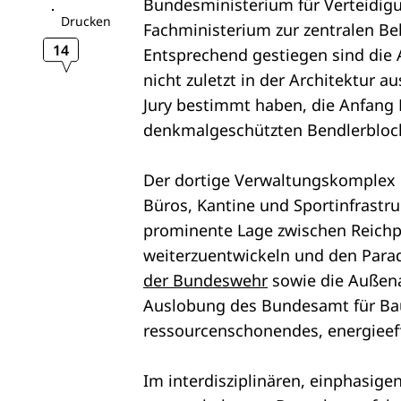
Bundesministerium für Verteidig
Drucken
Fachministerium zur zentralen Be
14
Entsprechend gestiegen sind die
nicht zuletzt in der Architektur 
Jury bestimmt haben, die Anfang
denkmalgeschützten Bendlerblocks
Der dortige Verwaltungskomplex 
Büros, Kantine und Sportinfrastru
prominente Lage zwischen Reichp
weiterzuentwickeln und den Para
der Bundeswehr
sowie die Außena
Auslobung des Bundesamt für B
ressourcenschonendes, energieef
Im interdisziplinären, einphasi