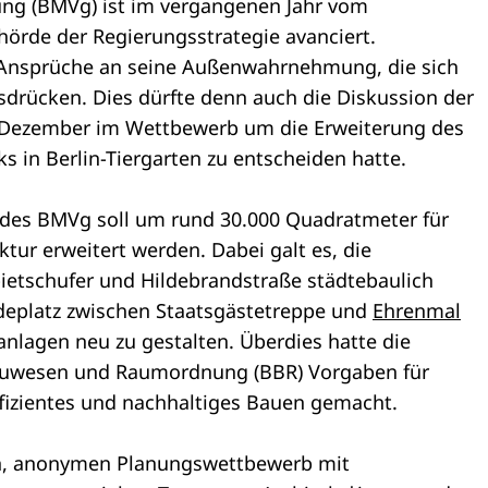
ung (BMVg) ist im vergangenen Jahr vom
hörde der Regierungsstrategie avanciert.
 Ansprüche an seine Außenwahrnehmung, die sich
ausdrücken. Dies dürfte denn auch die Diskussion der
 Dezember im Wettbewerb um die Erweiterung des
 in Berlin-Tiergarten zu entscheiden hatte.
des BMVg soll um rund 30.000 Quadratmeter für
ktur erweitert werden. Dabei galt es, die
ietschufer und Hildebrandstraße städtebaulich
deplatz zwischen Staatsgästetreppe und
Ehrenmal
nlagen neu zu gestalten. Überdies hatte die
auwesen und Raumordnung (BBR) Vorgaben für
fizientes und nachhaltiges Bauen gemacht.
gen, anonymen Planungswettbewerb mit