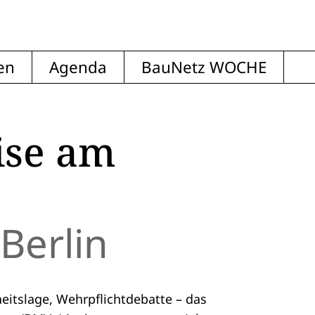
en
Agenda
BauNetz WOCHE
ise am
Berlin
eitslage, Wehrpflichtdebatte – das