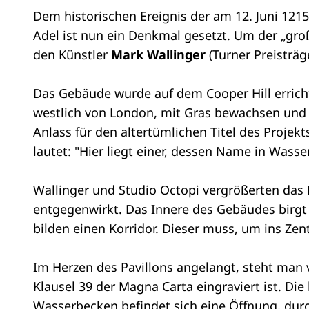
Dem historischen Ereignis der am 12. Juni 1
Adel ist nun ein Denkmal gesetzt. Um der „groß
den Künstler
Mark Wallinger
(Turner Preisträ
Das Gebäude wurde auf dem Cooper Hill errich
westlich von London, mit Gras bewachsen und 
Anlass für den altertümlichen Titel des Projekts
lautet: "Hier liegt einer, dessen Name in Wass
Wallinger und Studio Octopi vergrößerten das
entgegenwirkt. Das Innere des Gebäudes birgt 
bilden einen Korridor. Dieser muss, um ins Z
Im Herzen des Pavillons angelangt, steht man v
Klausel 39 der Magna Carta eingraviert ist. Di
Wasserbecken befindet sich eine Öffnung, dur