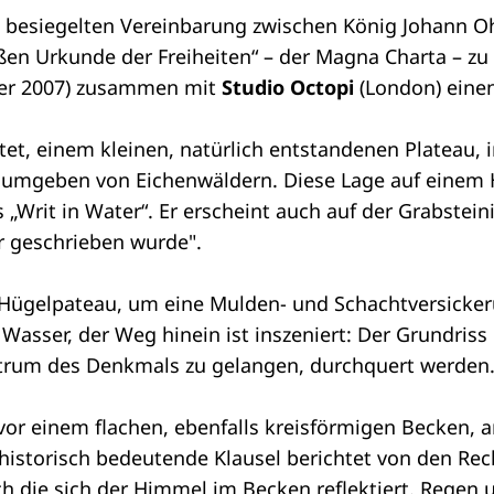
215 besiegelten Vereinbarung zwischen König Johann
en Urkunde der Freiheiten“ – der Magna Charta – zu 
ger 2007) zusammen mit
Studio Octopi
(London) einen
tet, einem kleinen, natürlich entstandenen Plateau
umgeben von Eichenwäldern. Diese Lage auf einem H
 „Writ in Water“. Er erscheint auch auf der Grabsteini
er geschrieben wurde".
 Hügelpateau, um eine Mulden- und Schachtversicker
Wasser, der Weg hinein ist inszeniert: Der Grundriss
entrum des Denkmals zu gelangen, durchquert werden
or einem flachen, ebenfalls kreisförmigen Becken, a
e historisch bedeutende Klausel berichtet von den R
ch die sich der Himmel im Becken reflektiert. Rege