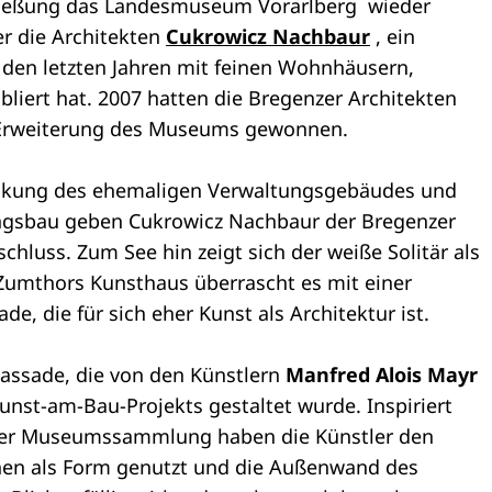
hließung das Landesmuseum Vorarlberg wieder
er die Architekten
Cukrowicz Nachbaur
, ein
n den letzten Jahren mit feinen Wohnhäusern,
iert hat. 2007 hatten die Bregenzer Architekten
Erweiterung des Museums gewonnen.
ockung des ehemaligen Verwaltungsgebäudes und
ngsbau geben Cukrowicz Nachbaur der Bregenzer
hluss. Zum See hin zeigt sich der weiße Solitär als
Zumthors Kunsthaus überrascht es mit einer
, die für sich eher Kunst als Architektur ist.
assade, die von den Künstlern
Manfred Alois Mayr
nst-am-Bau-Projekts gestaltet wurde. Inspiriert
der Museumssammlung haben die Künstler den
hen als Form genutzt und die Außenwand des