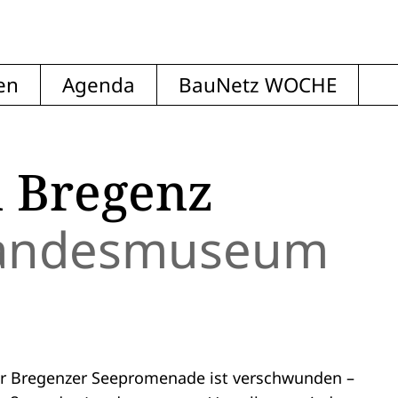
en
Agenda
BauNetz WOCHE
n Bregenz
 Landesmuseum
 der Bregenzer Seepromenade ist verschwunden –