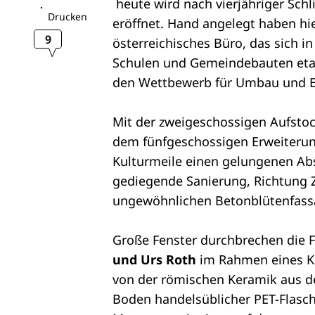
heute wird nach vierjähriger Sc
Drucken
eröffnet. Hand angelegt haben hi
9
österreichisches Büro, das sich i
Schulen und Gemeindebauten etabl
den Wettbewerb für Umbau und 
Mit der zweigeschossigen Aufst
dem fünfgeschossigen Erweiteru
Kulturmeile einen gelungenen Absc
gediegende Sanierung, Richtung 
ungewöhnlichen Betonblütenfassade
Große Fenster durchbrechen die F
und Urs Roth
im Rahmen eines Ku
von der römischen Keramik aus 
Boden handelsüblicher PET-Flasc