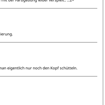
d mit der Farbgebung leider verspielt.. ...2+
ierung.
man eigentlich nur noch den Kopf schütteln.