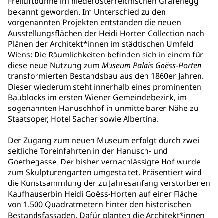
Freiluftbühne im niederösterreichischen Grafenegg
bekannt geworden. Im Unterschied zu den
vorgenannten Projekten entstanden die neuen
Ausstellungsflächen der Heidi Horten Collection nach
Plänen der Architekt*innen im städtischen Umfeld
Wiens: Die Räumlichkeiten befinden sich in einem für
diese neue Nutzung zum
Museum Palais Goëss-Horten
transformierten Bestandsbau aus den 1860er Jahren.
Dieser wiederum steht innerhalb eines prominenten
Baublocks im ersten Wiener Gemeindebezirk, im
sogenannten Hanuschhof in unmittelbarer Nähe zu
Staatsoper, Hotel Sacher sowie Albertina.
Der Zugang zum neuen Museum erfolgt durch zwei
seitliche Toreinfahrten in der Hanusch- und
Goethegasse. Der bisher vernachlässigte Hof wurde
zum Skulpturengarten umgestaltet. Präsentiert wird
die Kunstsammlung der zu Jahresanfang verstorbenen
Kaufhauserbin Heidi Goëss-Horten auf einer Fläche
von 1.500 Quadratmetern hinter den historischen
Bestandsfassaden. Dafür planten die Architekt*innen