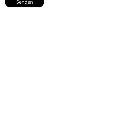
Senden
Über BauNetz
Mediadaten
Impressum
/
/
/
Datenschutz