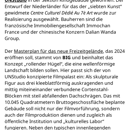
UNStudio
in der Sektion Kinogebäude gewonnen: Der
Entwurf der Niederländer für das der „siebten Kunst“
gewidmete
Centre Culturel Dédié Au 7è Art
wurde zur
Realisierung ausgewählt. Bauherren sind die
französische Immobiliengesellschaft Immochan
France und der chinesische Konzern Dalian Wanda
Group.
Der
Masterplan für das neue Freizeitgelände
, das 2024
eröffnen soll, stammt von
BIG
und beinhaltet das
Konzept „rollender Hügel“, die eine wellenförmige
Landschaft bilden sollen. Hier passt sich der von
UNStudio konzipierte Filmpalast ein: Als skulpturale
Figur aus drei kleeblattförmig auskragenden und
mittig miteineinander verbundene Cortenstahl-
Blöcken mit steil abfallenden Dachschrägen. Das mit
10.045 Quadratmetern Bruttogeschossfläche beplante
Gebäude soll nicht nur der Filmvorführung, sondern
auch der Filmproduktion dienen und zugleich als
öffentliche Institution und „kulturelles Labor“
fungieren. Neben den typischen innenliegenden