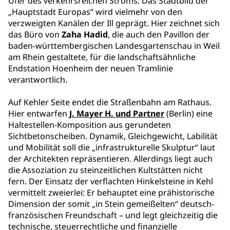
Ufer des verkehrsreichen Stroms. Das Stadtbild der
„Hauptstadt Europas“ wird vielmehr von den
verzweigten Kanälen der Ill geprägt. Hier zeichnet sich
das Büro von
Zaha Hadid
, die auch den Pavillon der
baden-württembergischen Landesgartenschau in Weil
am Rhein gestaltete, für die landschaftsähnliche
Endstation Hoenheim der neuen Tramlinie
verantwortlich.
Auf Kehler Seite endet die Straßenbahn am Rathaus.
Hier entwarfen
J. Mayer H. und Partner
(Berlin) eine
Haltestellen-Komposition aus gerundeten
Sichtbetonscheiben. Dynamik, Gleichgewicht, Labilität
und Mobilität soll die „infrastrukturelle Skulptur“ laut
der Architekten repräsentieren. Allerdings liegt auch
die Assoziation zu steinzeitlichen Kultstätten nicht
fern. Der Einsatz der verflachten Hinkelsteine in Kehl
vermittelt zweierlei: Er behauptet eine prähistorische
Dimension der somit „in Stein gemeißelten“ deutsch-
französischen Freundschaft – und legt gleichzeitig die
technische, steuerrechtliche und finanzielle