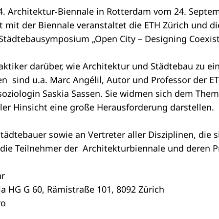
4. Architektur-Biennale in Rotterdam vom 24. Septem
 mit der Biennale veranstaltet die ETH Zürich und di
d Städtebausymposium „Open City – Designing Coexist
aktiker darüber, wie Architektur und Städtebau zu ei
 sind u.a. Marc Angélil, Autor und Professor der ETH
tsoziologin Saskia Sassen. Sie widmen sich dem Them
ler Hinsicht eine große Herausforderung darstellen.
Städtebauer sowie an Vertreter aller Disziplinen, di
e Teilnehmer der Architekturbiennale und deren Pro
hr
a HG G 60, Rämistraße 101, 8092 Zürich
ro